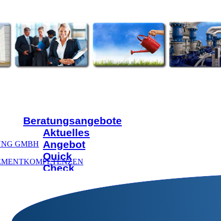
Beratungsangebote
Aktuelles
Angebot
UNG GMBH
Quick
EMENTKOMPETENZEN
Check
Audit
Direkteinstieg
Beratungsbereiche
Unternehmensstrategie