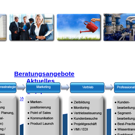
Beratungsangebote
Aktuelles
Angebot
UNG GMBH
Quick
EMENTKOMPETENZEN
Check
Audit
Direkteinstieg
Beratungsbereiche
Unternehmensstrategie