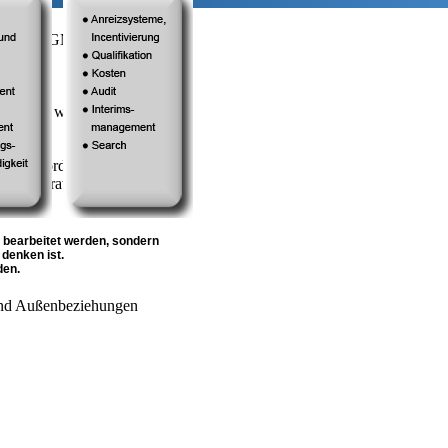
ERATUNG GMBH
 jeweils wichtige
 übergeordneten
neue Strategie oder
 bearbeitet werden, sondern
denken ist.
den.
- und Außenbeziehungen