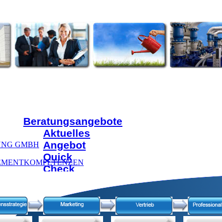
Beratungsangebote
Aktuelles
Angebot
UNG GMBH
Quick
EMENTKOMPETENZEN
Check
Audit
Direkteinstieg
Beratungsbereiche
Unternehmensstrategie